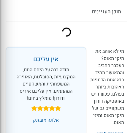
תוכן העניינים
מי לא אוהב את
אין עליכם
מיקי מאוס?
העכבר החביב
תודה רבה על היחס החם,
והמאושר תמיד
המקצועיות ,הסובלנות, האווירה
הוא אחת הדמויות
המשפחתית והמשקפיים
האהובות ביותר
המהממים. אין עליכם איריס
בעולם. עכשיו יש
ודורון! מומלץ בחום!
באופטיקה דורון
משקפיים גם של
מיקי מאוס ומיני
אלונה אובזנק
מאוס.