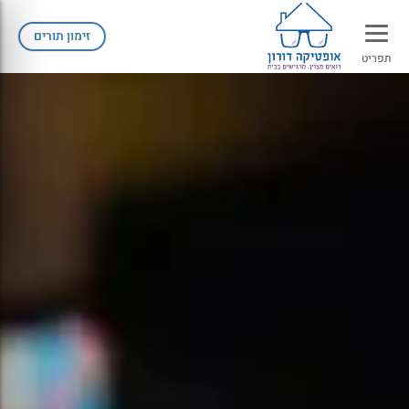
זימון תורים
תפריט