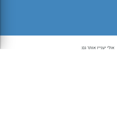
אולי יעניין אותך גם:
משקפיים למחשב – למניעת כאבי ראש בעבודה מול מחשב
עדשות מתכהות בשמש – מחליפות צבע ומגנות על העיניים
עדשות מולטיפוקל מומלצות: איזה מולטיפוקל הכי טוב?
מדוע חשוב לאבחן ולבצע בדיקת עיוורון
צבעים?