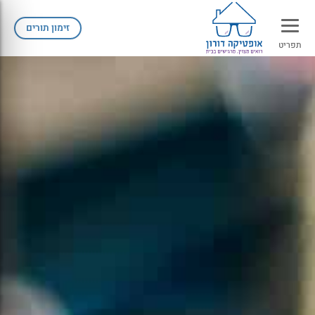
זימון תורים
תפריט