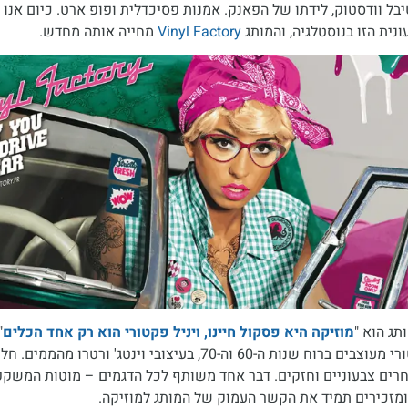
בל וודסטוק, לידתו של הפאנק. אמנות פסיכדלית ופופ ארט. כיום אנו
נית הזו בנוסטלגיה, והמותג
Vinyl Factory
מחייה אותה מחדש.
תג הוא "
מוזיקה היא פסקול חיינו, ויניל פקטורי הוא רק אחד הכלים
"
של ויניל פקטורי מעוצבים ברוח שנות ה-60 וה-70, בעיצובי וינטג' ורטרו 
חרים צבעוניים וחזקים. דבר אחד משותף לכל הדגמים – מוטות המשקפ
 ומזכירים תמיד את הקשר העמוק של המותג למוזיקה.