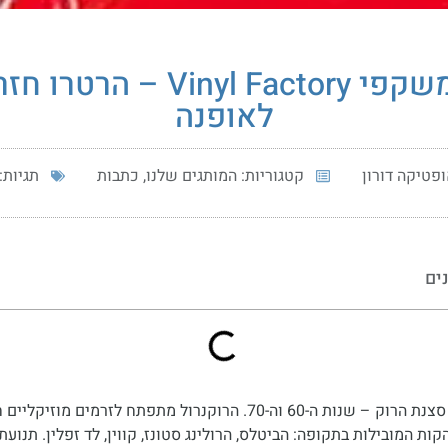
משקפי Vinyl Factory – הרטרו חז
לאופנה
פטיקה דורון
קטגוריות:
המותגים שלנו
,
כתבות
תגיות:
נים
תור הזהב של סצנת הרוק – שנות ה-60 וה-70. הרוקנרול מתפתח לזרמים מוזי
ת המובילות בתקופה: הביטלס, הרולינג סטונז, קווין, לד זפלין. תנועת 