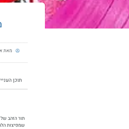
מאת
או
תוכן העניי
שמפיצות הלהקו