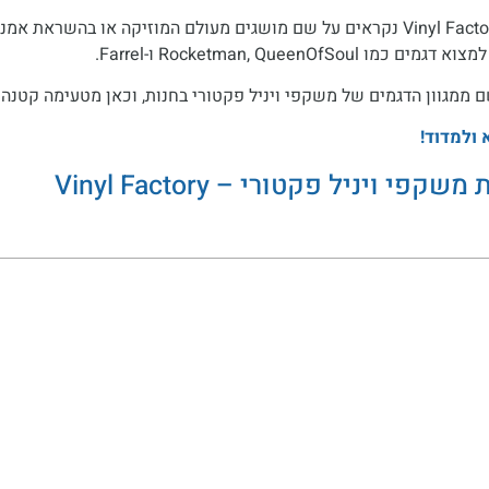
כל משקפי Vinyl Factory נקראים על שם מושגים מעולם המוזיקה או בהשראת א
מו Rocketman, QueenOfSoul ו-Farrel.
 ממגוון הדגמים של משקפי ויניל פקטורי בחנות, וכאן מטעימה קטנה.
 ולמדוד!
קפי ויניל פקטורי – Vinyl Factory
אופטיקה דורון
רואים מצוין, מרגישים בבית. מעל 35 שנות מקצוע
לקוחות מרוצים - מוזמנים להצטרף למשפחה
אם אהבת, כדאי לשתף: