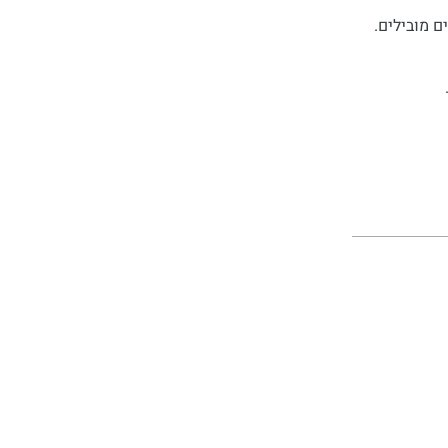
מנים מובילים.
יות - עשרות אלפי