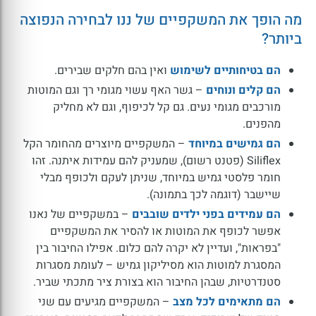
מה הופך את המשקפיים של ננו לבחירה הנפוצה
ביותר?
הם בטיחותיים לשימוש
ואין בהם חלקים שבירים.
הם קלים ונוחים
– גשר האף עשוי מגומי רך וגם המוטות
מורכבים מגומי נעים. גם קל לכיפוף, וגם לא מחליק
מהפנים.
הם גמישים במיוחד
– המשקפיים מיוצרים מהחומר הקל
Siliflex (פטנט רשום), שמעניק להם עמידות איתנה. זהו
חומר פלסטי גמיש במיוחד, שניתן לעקם ולכופף מבלי
שיישבר (דוגמה לכך בתמונה).
הם עמידים בפני ילדים שובבים
– במשקפיים של נאנו
אפשר לכופף את המוטות או להסיר את המשקפיים
"בפראות", ועדיין לא יקרה להם כלום. אפילו החיבור בין
המסגרת למוטות הוא מסיליקון גמיש – לעומת מסגרות
סטנדרטיות, שבהן החיבור הוא בצורת ציר מתכתי שביר.
הם מתאימים לכל מצב
– המשקפיים מגיעים עם שני