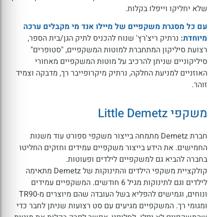
שלא יחליקו וייפלו בקלות.
עם כל מסגרת משקפיים של מיילו אנד מי מקבלים ערכה
מיוחדת:
נרתיק ריצ'רץ' שנוח להכניס לתיק הגן/בית הספר,
רצועת סיליקון המתחברת למוטות המשקפיים, "סטופרים"
סיליקוניים שניתן להרכיב על מוטות המשקפיים מאחורי
האוזניים למניעת החלקה, נרתיק מיקרופייבר רך, מדבקה וצמיד
זוהר.
משקפי Little Demetz
חברת Demetz מתמחה בייצור משקפי ספורט עוד משנות
החמישים. את הידע בייצור משקפיים עמידים וחזקים החליטו
בחברה להביא גם למשקפיים לילדים ופעוטות.
קולקציית משקפי הילדים והתינוקות של Demetz מתאימה
לילדים וגם לתינוקות מגיל 6 חודשים. המשקפיים עמידים
ונוחים, וגמישים להפליא בשל העובדה שהם מיוצרים מ-TR90
ומגומי רך. המשקפיים מגיעים עם סט רצועות שניתן לחבר כדי