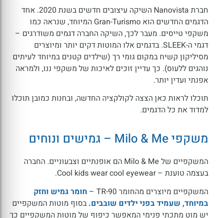
חברת Nanovista השיקה עיצובים חדשים בשנת 2020. אחד
הדגמים החדשים הוא Gran-Turismo המיוחד, שנראה כמו
משקפי טייסים. מעבר לכך, השיקה החברה דגמים משודרגים –
דגמי ה-SLEEK. בדגמים אלו המוטות דקים יותר ומיוצרים
מסיליקון קשיח במקום גומי רך (שילדים קטנים במיוחד לעיתים
נוהגים ללעוס). כך עדיין זוכים לאיכות של משקפי ננו, ולמראה
אפנתי ועדין יותר.
תוכלו לראות כאן הצצה לקולקציה החדשה, ובחנות כמובן תוכלו
למדוד את כל הדגמים.
משקפי Milo & Me – גמישים ונוחים
המשקפיים של Milo & Me הם אופנתיים וצבעוניים. החברה
בעצמה טוענת – Cool kids wear cool eyewear.
המשקפיים מיוצרים מהחומר TR-90 –
חומר גמיש וחזק
במיוחד, שעמיד בפני ילדים שובבים.
בסוף מוטות המשקפיים
יש מוט מתכתי פנימי המאפשר כיפוף של מוטות המשקפיים כך