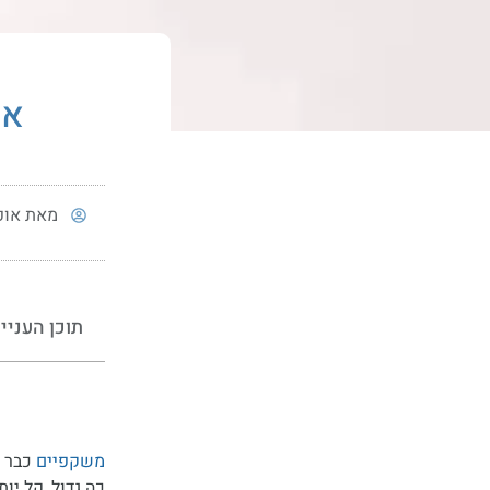
אי
מאת
אופ
תוכן העניי
משקפיים
כבר מ
כה גדול, קל י